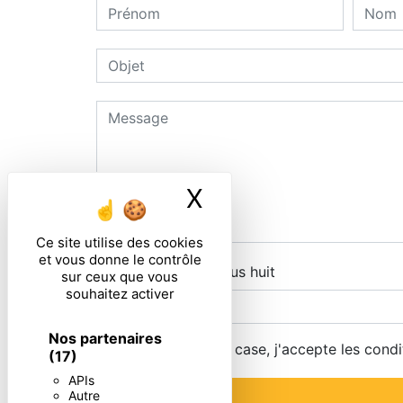
X
Masquer le ban
Ce site utilise des cookies
et vous donne le contrôle
Combien font six plus huit
sur ceux que vous
souhaitez activer
Nos partenaires
En cochant cette case, j'accepte les condi
(17)
APIs
Autre