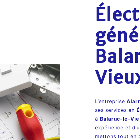
Élect
géné
Bala
Vieu
L’entreprise
Alar
ses services en
É
à
Balaruc-le-Vi
expérience et d’u
mettons tout en 