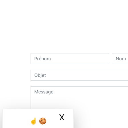
X
Masquer le ban