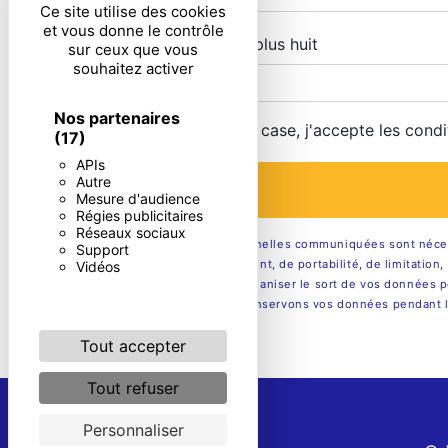
Ce site utilise des cookies
et vous donne le contrôle
Combien font sept plus huit
sur ceux que vous
souhaitez activer
Nos partenaires
En cochant cette case, j'accepte les condi
(17)
APIs
Autre
Mesure d'audience
Régies publicitaires
Réseaux sociaux
** Les données personnelles communiquées sont nécessai
Support
rectification, d’effacement, de portabilité, de limitati
Vidéos
contrôle, ainsi que d’organiser le sort de vos données p
être demandé. Nous conservons vos données pendant la p
Tout accepter
Tout refuser
Personnaliser